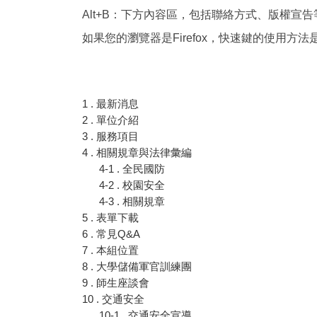
Alt+B：下方內容區，包括聯絡方式、版權宣告
如果您的瀏覽器是Firefox，快速鍵的使用方法是 S
1 . 最新消息
2 . 單位介紹
3 . 服務項目
4 . 相關規章與法律彙編
4-1 . 全民國防
4-2 . 校園安全
4-3 . 相關規章
5 . 表單下載
6 . 常見Q&A
7 . 本組位置
8 . 大學儲備軍官訓練團
9 . 師生座談會
10 . 交通安全
10-1 . 交通安全宣導