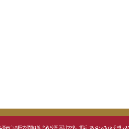
南市東區大學路1號 光復校區 軍訓大樓。電話 (06)2757575 分機 50700。