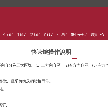
心輔組
生輔組
活動組
住服組
生涯組
學生安全組
原資中心
快速鍵操作說明
為五大區塊：(1) 上方內容區、(2)右方內容區、(3) 左方內容
站導覽、語系切換及網站搜尋等。
結。
。
容資訊。