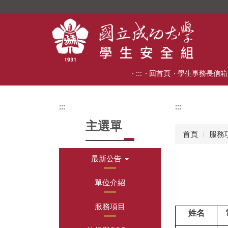
跳
到
主
要
內
容
:::
回首頁
學生事務長信箱
區
:::
:::
主選單
首頁
服務
最新公告
單位介紹
服務項目
姓名