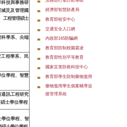
法務部打擊詐欺專區
洋科技與事務研
經濟部智慧財產局
害減災及管理國
、
工程管理碩士
教育部校安中心
交通安全入口網
程科學系、尖端
內政部165防騙網
教育部防制校園霸凌
空工程學系、民
教育部性別平等教育
國家災害防救科技中心
學位學程、智慧
教育部學生防制藥物濫用
藥物濫用學生個案輔導追
蹤管理系統
與通訊工程研究
技碩士學位學程
士學位學程、
智
際碩士學位學程