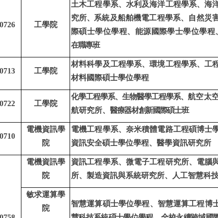
土木工程學系、水利及海洋工程學系、海
究所
、
系統及船舶機電工程學系、自然災
0726
工學院
際碩士學位學程、能源國際學士學位學程
在職專班
材料科學及工程學系、環境工程學系、工
0713
工學院
材料國際碩士學位學程
化學工程學系、生物醫學工程學系、
航空太
0722
工學院
航研究所、
醫療器材創新國際碩士班
電機資訊學
電機工程學系、奈米積體電路工程碩博士
0710
院
資訊安全碩士學位學程、醫學資訊研究所
電機資訊學
資訊工程學系、微電子工程研究所、電腦
院
所、製造資訊與系統研究所、人工智慧科
敏求運算學
智慧運算碩士學位學程、智慧運算工程博
院
0758
慧科技系統碩士學位學程
、
全校永續跨域國