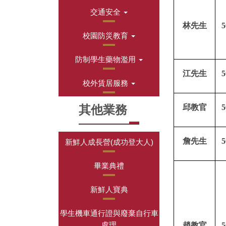
交通安全
林先生
5
校園防災教育
防制學生藥物濫用
江
先生
5
校外賃居服務
邱教官
5
其他業務
詹先生
5
新鮮人成長營(成功登大人)
畢業典禮
新鮮人寶典
學生機車通行證與廢棄自行車
處理
趙教官
5