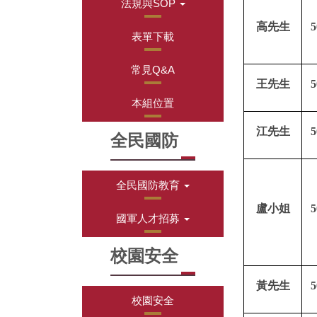
法規與SOP
高先生
5
表單下載
常見Q&A
王先生
5
本組位置
江先生
5
全民國防
全民國防教育
盧小姐
5
國軍人才招募
校園安全
黃
先生
5
校園安全