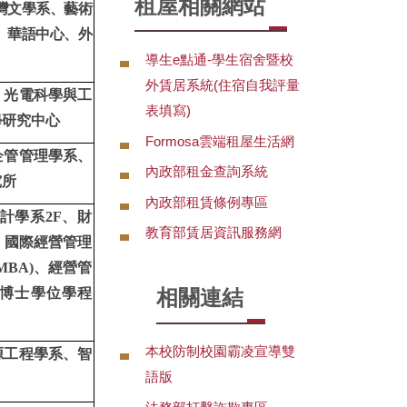
租屋相關網站
灣文學系、藝術
、華語中心、外
導生e點通-學生宿舍暨校
外賃居系統(住宿自我評量
、光電科學與工
表填寫)
學研究中心
Formosa雲端租屋生活網
企管管理學系、
內政部租金查詢系統
究所
內政部租賃條例專區
計學系2F、財
教育部賃居資訊服務網
、國際經營管理
MBA)、經營管
理博士學位學程
相關連結
本校防制校園霸凌宣導雙
源工程學系、智
語版