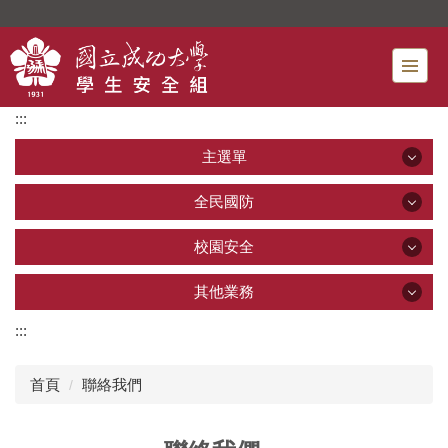
跳
到
主
要
內
:::
容
區
主選單
主選單
全民國防
全民國防
校園安全
最新公告
校園安全
其他業務
全民國防教育
單位介紹
:::
其他業務
校園安全
國軍人才招募
服務項目
首頁
聯絡我們
新鮮人成長營(成功登大人)
交通安全
法規與SOP