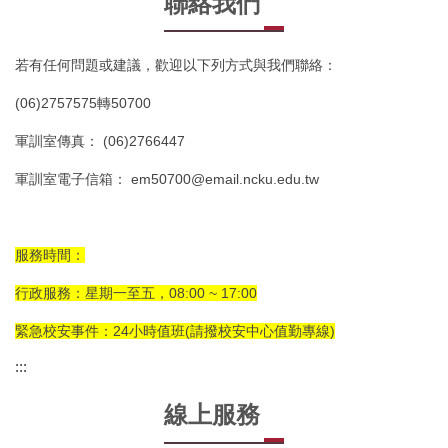
聯絡我們
畢業典禮
校園防災教育
表單下載
新鮮人寶典
防制學生藥物濫用
常見Q&A
若有任何問題或建議，歡迎以下列方式與我們聯絡：
學生機車通行證與廢棄自行車處理
校外賃居服務
(06)2757575轉50700
本組位置
軍訓室傳真： (06)2766447
師生座談會
軍訓室電子信箱： em50700@email.ncku.edu.tw
急難救助
護送天使
服務時間：
學生智慧財產權宣導專區
行政服務：星期一至五，08:00 ~ 17:00
緊急校安事件：24小時值班(請撥校安中心值勤專線)
反詐騙專區
:::
線上服務