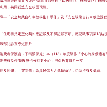
險地圖專區請參考運用-及教育部檢送「四防齊心、校園安心」校園
利用，共同營造安全校園環境。
導—「安全騎乘自行車教學指引手冊」及「安全騎乘自行車數位課
「住宅租賃定型化契約應記載及不得記載事項」應記載事項第18點
展部防詐宣導短影片
消費者保護處（下稱消保處）本（113）年度製作「小心終身優惠有
消費權益停看聽 無卡分期要小心」消保教育影片一支
長及同學，「穿雲箭」為具殺傷力之危險物品，切勿持有及購買。