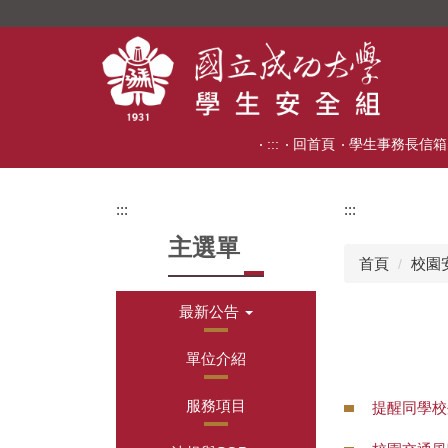
跳
到
主
要
內
容
:::
回首頁
學生事務長信箱
區
:::
:::
主選單
首頁
校園
最新公告
單位介紹
服務項目
提醒同學校