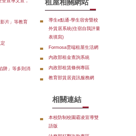
安全宣導文宣，
租屋相關網站
導生e點通-學生宿舍暨校
程影片」等教育
外賃居系統(住宿自我評量
表填寫)
規定
Formosa雲端租屋生活網
內政部租金查詢系統
內政部租賃條例專區
陷阱」等多則消
教育部賃居資訊服務網
相關連結
本校防制校園霸凌宣導雙
語版