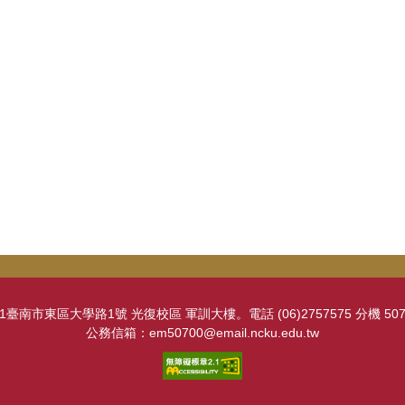
南市東區大學路1號 光復校區 軍訓大樓。電話 (06)2757575 分機 50700。
公務信箱：em50700@email.ncku.edu.tw