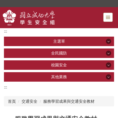
跳
到
主
要
內
:::
容
區
主選單
主選單
全民國防
全民國防
校園安全
最新公告
校園安全
其他業務
全民國防教育
單位介紹
:::
其他業務
校園安全
國軍人才招募
服務項目
首頁
交通安全
服務學習成果與交通安全教材
新鮮人成長營(成功登大人)
交通安全
法規與SOP