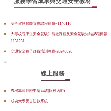
服務學習成果與交通安全教材
畢業典禮
校園防災教育
表單下載
新鮮人寶典
防制學生藥物濫用
常見Q&A
安全駕駛知能宣導課程簡報~1140116
學生機車通行證與廢棄自行車處理
校外賃居服務
本組位置
大專校院學生安全駕駛知能微課程及安全駕駛知能課程簡報
師生座談會
1131231
急難救助
交通安全種子師資培訓教案-20240820
護送天使
:::
學生智慧財產權宣導專區
線上服務
反詐騙專區
汽機車通行證申請系統(限校內IP)
成功大學災害防救系統