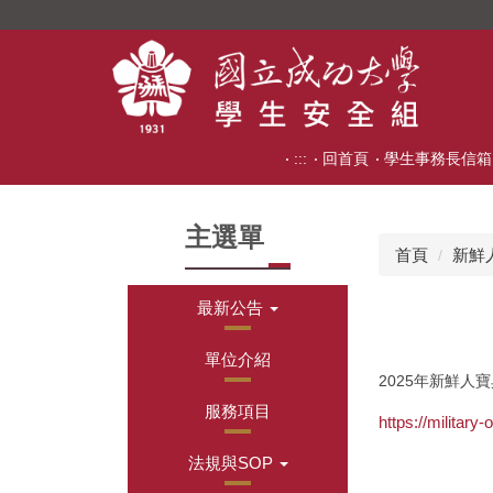
跳
到
主
要
內
容
:::
回首頁
學生事務長信箱
區
主選單
首頁
新鮮
最新公告
單位介紹
2025年新鮮人
服務項目
https://militar
法規與SOP