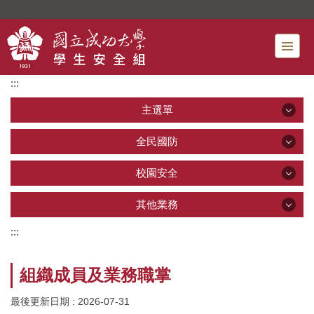
跳
到
主
要
內
:::
容
區
主選單
主選單
全民國防
全民國防
校園安全
最新公告
校園安全
其他業務
全民國防教育
單位介紹
:::
其他業務
校園安全
國軍人才招募
服務項目
組織成員及業務職掌
新鮮人成長營(成功登大人)
交通安全
法規與SOP
最後更新日期 :
2026-07-31