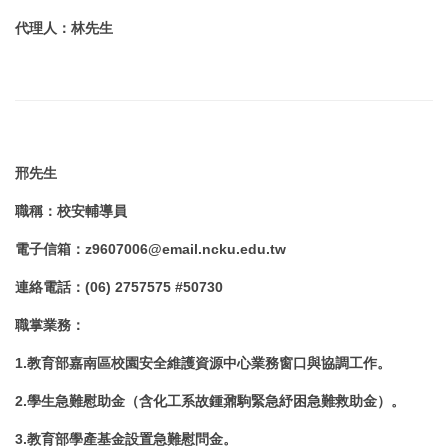
代理人
：林先生
邢先生
職稱
：
校安輔導員
電子信箱
：
z9607006@email.ncku.edu.tw
連絡電話
：
(06) 2757575 #50730
職掌業務
：
1.教育部嘉南區校園安全維護資源中心業務窗口與協調工作。
2.學生急難慰助金（含化工系故鍾鼐駒緊急紓困急難救助金）。
3.教育部學產基金設置急難慰問金。