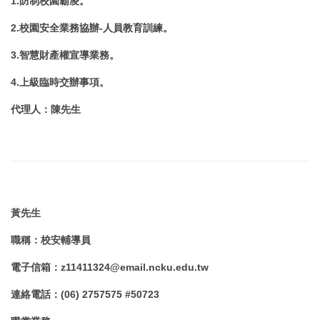
1.防制校園霸凌。
2.校園安全業務協辦-人員教育訓練。
3.智慧財產權宣導業務。
4.
上級臨時交辦事項。
代理人
：
陳
先生
黃
先生
職稱
：
校安輔導員
電子信箱
：z
11411324@email.ncku.edu.tw
連絡電話
：
(06) 2757575 #
50723