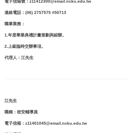
電子信箱號
：
z11412300@email.ncku.edu.tw
連絡電話
：
(06) 2757575 #50713
職掌業務
：
1.年度畢業典禮計畫策劃與綜辦。
2.
上級臨時交辦事項。
代理人
：
江先生
江先生
職稱
：
校安輔導員
電子信箱
：
z11401045@email.ncku.edu.tw