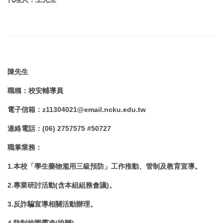
陳先生
職稱
：
校安輔導員
電子信箱
：
z11304021@email.ncku.edu.tw
連絡電話
：
(06) 2757575 #50727
職掌業務
：
1.
本校「學生藥物濫用三級預防」工作推動、管制及教育宣導。
2.專業研討活動(含本組組務會議)。
3.反詐騙宣導相關活動辦理。
4.
防制校園霸凌(協辦)。