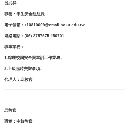
畢業典禮
校園防災教育
呂兆祥
表單下載
職稱：學生安全組組長
新鮮人寶典
防制學生藥物濫用
常見Q&A
電子信箱
：
z10810009@email.ncku.edu.tw
學生機車通行證與廢棄自行車處理
校外賃居服務
本組位置
連絡電話
：
(06) 2757575 #50701
師生座談會
職掌業務
：
急難救助
1.
綜理校園安全與軍訓工作業務。
2.
上級臨時交辦事項。
護送天使
代理人：邱教官
學生智慧財產權宣導專區
反詐騙專區
邱教官
職稱
：
中校教官