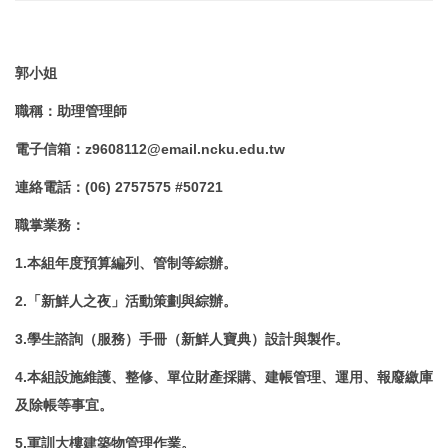
郭小姐
職稱
：
助理管理師
電子信箱
：
z9608112@email.ncku.edu.tw
連絡電話
：
(06) 2757575 #50721
職掌業務
：
1.本組年度預算編列、管制等綜辦。
2.「新鮮人之夜」活動策劃與綜辦。
3.學生諮詢（服務）手冊（新鮮人寶典）設計與製作。
4.本組設施維護、整修、單位財產採購、建帳管理、運用、報廢繳庫
及除帳等事宜。
5.軍訓大樓建築物管理作業。