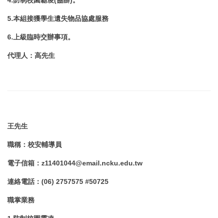
5.本組接獲
學生遺失物品協處服務
6.
上級臨時交辦事項
。
代理人
：
高先生
王先生
職稱
：
校安輔導員
電子信箱
：
z11401044@email.ncku.edu.tw
連絡電話
：
(06) 2757575 #
50725
職掌業務