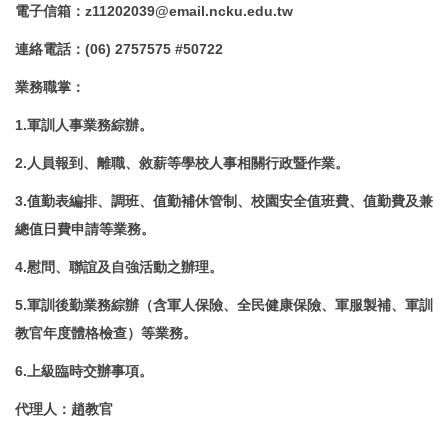
電子信箱
：
z11202039@email.ncku.edu.tw
連絡電話
：
(06) 2757575 #50722
業務職掌
：
1.軍訓人事業務綜辦。
2.人員報到、離職、敘薪等學校人事相關行政暨作業。
3.值勤表編排、調班、值勤補休管制、校園安全值班費、值勤費及兼
總值日費申請等業務。
4.慰問、聯誼及自強活動之辦理。
5.軍訓後勤業務綜辦（含軍人保險、全民健康保險、軍服製補、軍訓
教官年度體格檢查）等業務。
6.上級臨時交辦事項。
代理人
：趙
教官