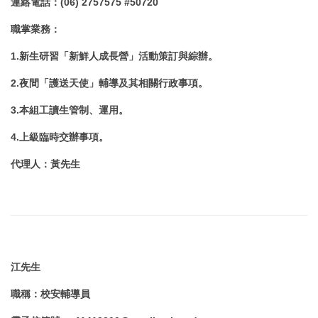
連絡電話
：
(06) 2757575 #
50720
職掌業務
：
1.
新生研習「新鮮人成長營」活動策訂與綜辦。
2.夜間「護送天使」輔導及其相關行政事項。
3.
本組工讀生管制、運用。
4.上級臨時交辦事項。
代理人
：黃先生
江
先生
職稱
：
校安輔導員