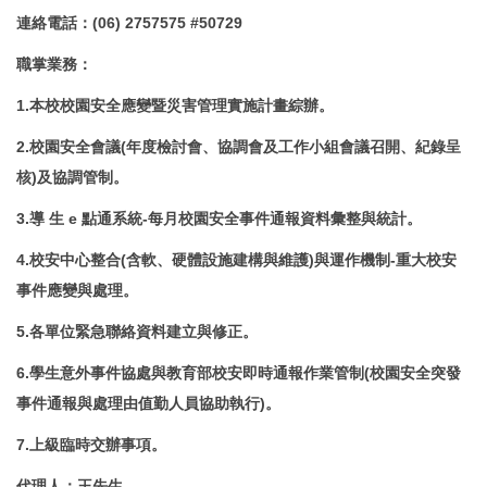
連絡電話
：
(06) 2757575 #50729
職掌業務
：
1.本校校園安全應變暨災害管理實施計畫綜辦
。
2.校園安全會議(年度檢討會、協調會及工作小組會議召開、紀錄呈
核)及協調管制。
3.導 生 e 點通系統-每月校園安全事件通報資料彙整與統計。
4.校安中心整合(含軟、硬體設施建構與維護)與運作機制-重大校安
事件應變與處理。
5.各單位緊急聯絡資料建立與修正。
6.學生意外事件協處與教育部校安即時通報作業管制(校園安全突發
事件通報與處理由值勤人員協助執行)。
7.上級臨時交辦事項。
代理人
：
王先生