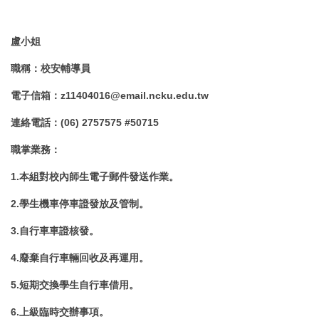
盧
小姐
職稱
：
校安輔導員
電子信箱
：
z11404016@email.ncku.edu.tw
連絡電話
：
(06) 2757575 #
50715
職掌業務
：
1.本組對校內師生電子郵件發送作業。
2.學生機車停車證發放及管制。
3.自行車車證核發。
4.廢棄自行車輛回收及再運用。
5.短期交換學生自行車借用。
6.上級臨時交辦事項。