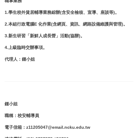
職掌業務
1.學生校外賃居輔導業務綜辦(含安全檢核、宣導、座談等)。
2.本組行政電腦E 化作業(含網頁、資訊、網路設備維護與管理)。
3.新生研習「新鮮人成長營」活動(協辦)。
4.
上級臨時交辦事項。
代理人
：鍾小姐
鍾小姐
職稱
：
校安輔導員
電子信箱
：
z11205047@email.ncku.edu.tw