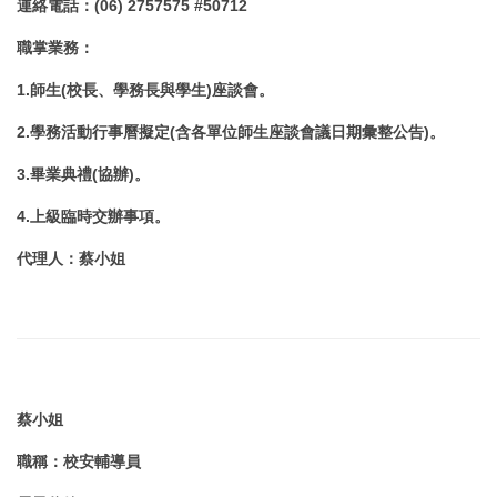
連絡電話
：
(06) 2757575 #
50712
職掌業務
：
1.師生(校長、學務長與學生)座談會。
2.學務活動行事曆擬定(含各單位師生座談會議日期彙整公告)。
3.
畢業典禮(協辦)
。
4.
上級臨時交辦事項
。
代理人
：
蔡小姐
蔡小姐
職稱
：
校安輔導員