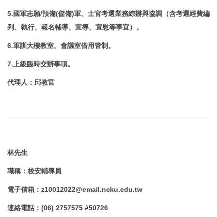
5.國軍志願/預備(儲備)軍、士官考選業務綜辦與協調（含考選經費編
列、執行、報名輔導、宣導、宣慰等事宜）。
6.軍訓大樓教室、會議室借用管制。
7.上級臨時交辦事項。
代理人
：
邱教官
林先生
職稱
：
校安輔導員
電子信箱
：
z10012022@email.ncku.edu.tw
連絡電話
：
(06) 2757575 #50726