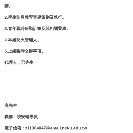
辦
。
2.學生防災教育宣導策劃及執行。
3.青年戰時服勤計畫及其相關業務。
4.本組防火管理人。
5.上級臨時交辦事項。
代理人
：
邢先生
高
先生
職稱
：
校安輔導員
電子信箱
：
z11304047@email.ncku.edu.tw